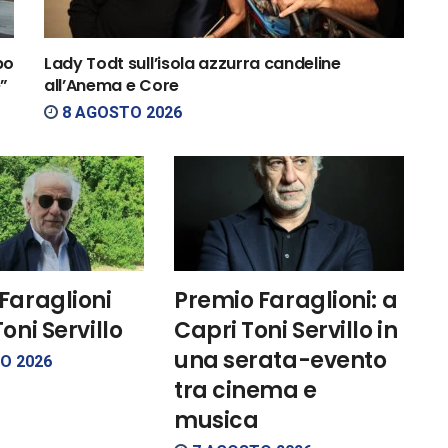
bo
Lady Todt sull’isola azzurra candeline
”
all’Anema e Core
8 AGOSTO 2026
Faraglioni
Premio Faraglioni: a
oni Servillo
Capri Toni Servillo in
una serata-evento
O 2026
tra cinema e
musica