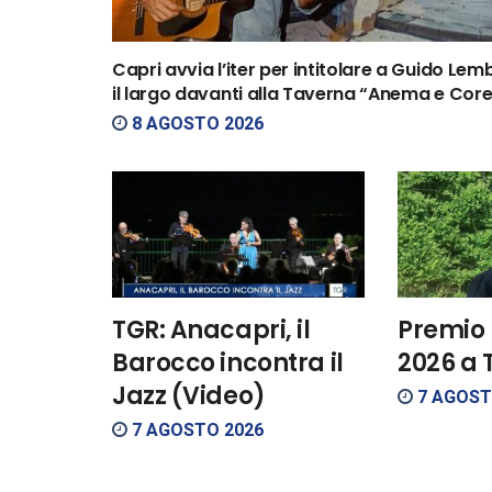
Capri avvia l’iter per intitolare a Guido Lem
il largo davanti alla Taverna “Anema e Core
8 AGOSTO 2026
TGR: Anacapri, il
Premio 
Barocco incontra il
2026 a T
Jazz (Video)
7 AGOST
7 AGOSTO 2026