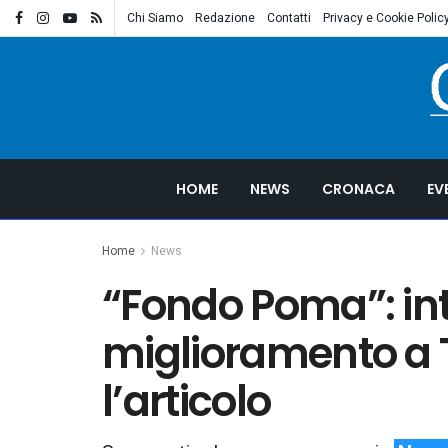
Chi Siamo
Redazione
Contatti
Privacy e Cookie Polic
HOME
NEWS
CRONACA
EV
Home
News
“Fondo Poma”: int
miglioramento a T
l’articolo