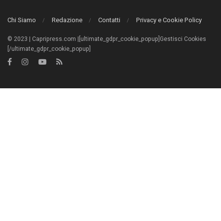
Chi Siamo
Redazione
Contatti
Privacy e Cookie Policy
© 2023 | Capripress.com |[ultimate_gdpr_cookie_popup]Gestisci Cookies
[/ultimate_gdpr_cookie_popup]