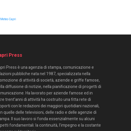
Meteo Capri
apri Press
pri Press è una agenzia di stampa, comunicazione e
lazioni pubbliche nata nel 1987, specializzata nella
omozione di attività di società, aziende e griffe famose,
lla diffusione di notizie, nella pianificazione di progetti di
municazione. Ha lavorato per aziende famose ed in
tre trent’anni di attività ha costruito una fitta rete di
pporti con le redazioni dei maggiori quotidiani nazionali,
n quelle delle televisioni, delle radio e delle agenzie di
ampa. Il suo lavoro si fonda essenzialmente su alcuni
petti fondamentali: la continuità, l’impegno e la costante