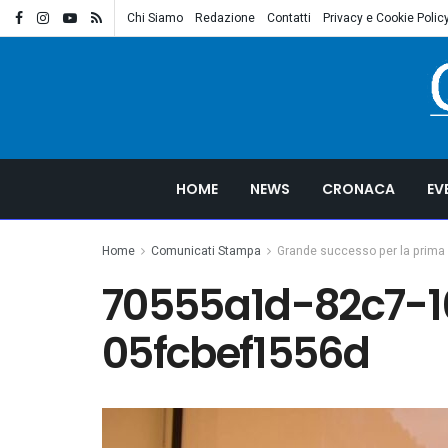
Chi Siamo
Redazione
Contatti
Privacy e Cookie Polic
HOME
NEWS
CRONACA
EV
Home
Comunicati Stampa
Grande successo per la prima e
70555a1d-82c7-1
05fcbef1556d