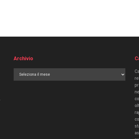
Archivio
C
Ca
re
pr
ne
.
co
ol
ra
co
st
as