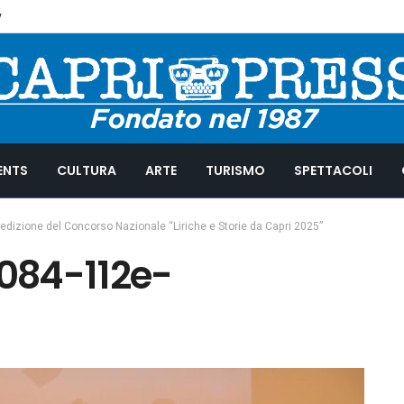
y
ENTS
CULTURA
ARTE
TURISMO
SPETTACOLI
dizione del Concorso Nazionale “Liriche e Storie da Capri 2025”
084-112e-