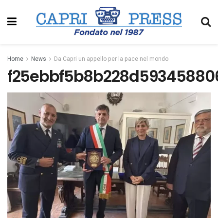
Home
News
Da Capri un appello per la pace nel mondo
f25ebbf5b8b228d59345880