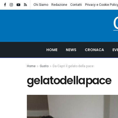
Chi Siamo
Redazione
Contatti
Privacy e Cookie Polic
HOME
NEWS
CRONACA
EV
Home
Gusto
Da Capri il gelato della pace
gelatodellapace