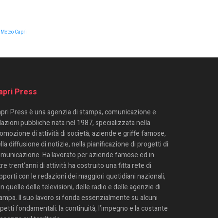
Meteo Capri
apri Press
pri Press è una agenzia di stampa, comunicazione e
lazioni pubbliche nata nel 1987, specializzata nella
omozione di attività di società, aziende e griffe famose,
lla diffusione di notizie, nella pianificazione di progetti di
municazione. Ha lavorato per aziende famose ed in
tre trent’anni di attività ha costruito una fitta rete di
pporti con le redazioni dei maggiori quotidiani nazionali,
n quelle delle televisioni, delle radio e delle agenzie di
ampa. Il suo lavoro si fonda essenzialmente su alcuni
petti fondamentali: la continuità, l’impegno e la costante