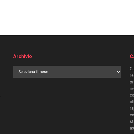
Archivio
C
Ca
re
pr
ne
.
co
ol
ra
co
st
as