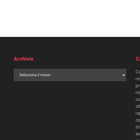
Archivio
C
Ca
re
pr
ne
.
co
ol
ra
co
st
as