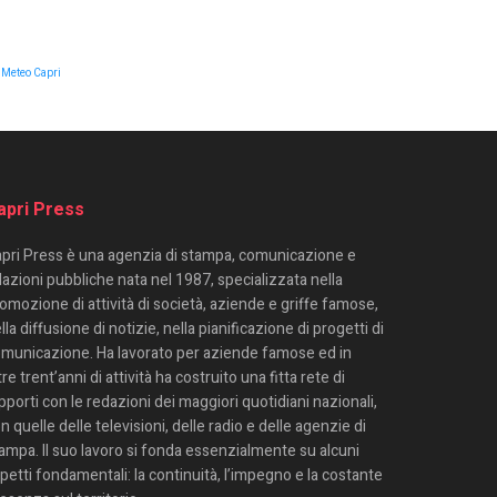
Meteo Capri
apri Press
pri Press è una agenzia di stampa, comunicazione e
lazioni pubbliche nata nel 1987, specializzata nella
omozione di attività di società, aziende e griffe famose,
lla diffusione di notizie, nella pianificazione di progetti di
municazione. Ha lavorato per aziende famose ed in
tre trent’anni di attività ha costruito una fitta rete di
pporti con le redazioni dei maggiori quotidiani nazionali,
n quelle delle televisioni, delle radio e delle agenzie di
ampa. Il suo lavoro si fonda essenzialmente su alcuni
petti fondamentali: la continuità, l’impegno e la costante