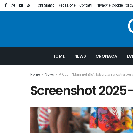
Chi Siamo
Redazione
Contatti
Privacy e Cookie Polic
HOME
NEWS
CRONACA
EV
Home
News
A Capri “Mani nel Blu”: laboratori creativi per
Screenshot 2025-0